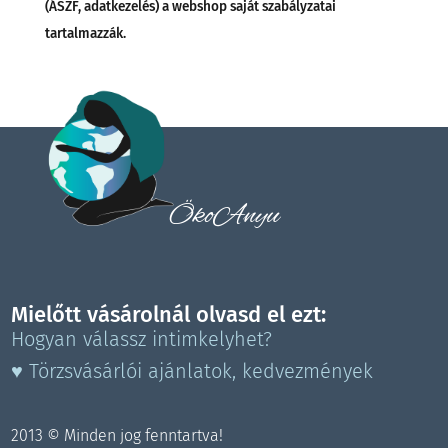
(ÁSZF, adatkezelés) a webshop saját szabályzatai
tartalmazzák.
ÖkoAnyu
Mielőtt vásárolnál olvasd el ezt:
Hogyan válassz intimkelyhet?
♥ Törzsvásárlói ajánlatok, kedvezmények
2013 © Minden jog fenntartva!