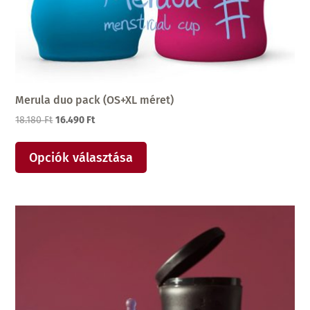
Merula duo pack (OS+XL méret)
Original
Current
18.180
Ft
16.490
Ft
price
price
was:
is:
Opciók választása
18.180 Ft.
16.490 Ft.