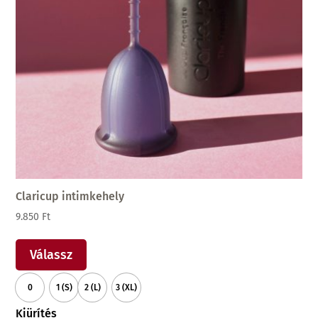
Claricup intimkehely
9.850
Ft
Ennek
a
Válassz
terméknek
0
1 (S)
2 (L)
3 (XL)
több
variációja
Kiürítés