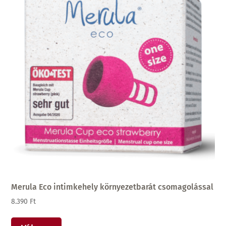
Merula Eco intimkehely környezetbarát csomagolással
8.390
Ft
Ennek