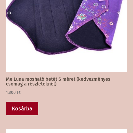
Me Luna mosható betét S méret (kedvezményes
csomag a részleteknél)
1.800
Ft
Kosárba