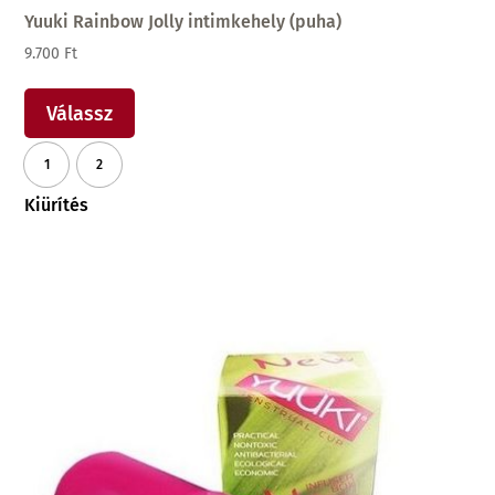
Yuuki Rainbow Jolly intimkehely (puha)
9.700
Ft
Ennek
a
Válassz
terméknek
1
2
több
variációja
Kiürítés
van.
A
változatok
a
termékoldalon
választhatók
ki