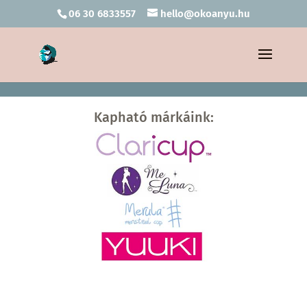
06 30 6833557
hello@okoanyu.hu
Kapható márkáink: