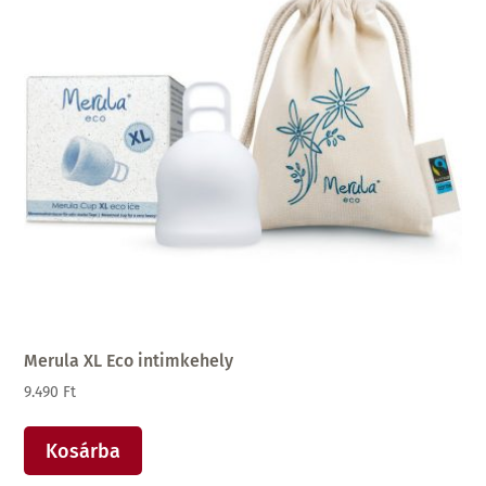
ki
Merula XL Eco intimkehely
9.490
Ft
Kosárba