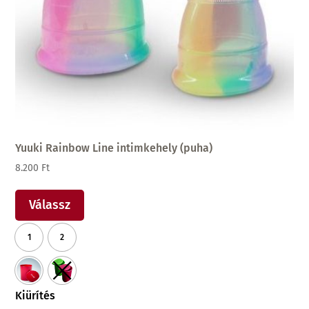
Yuuki Rainbow Line intimkehely (puha)
8.200
Ft
Ennek
a
Válassz
terméknek
1
2
több
variációja
van.
A
Kiürítés