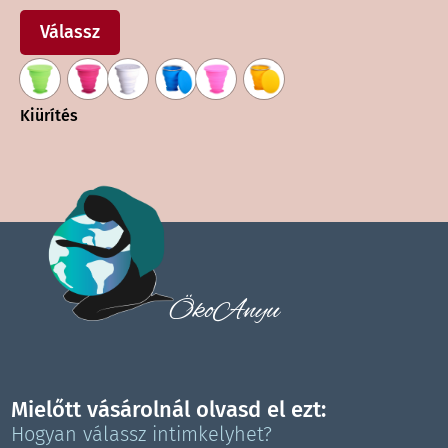
Ennek
a
Válassz
terméknek
több
variációja
Kiürítés
van.
A
változatok
a
termékoldalon
választhatók
ki
ÖkoAnyu
Mielőtt vásárolnál olvasd el ezt:
Hogyan válassz intimkelyhet?