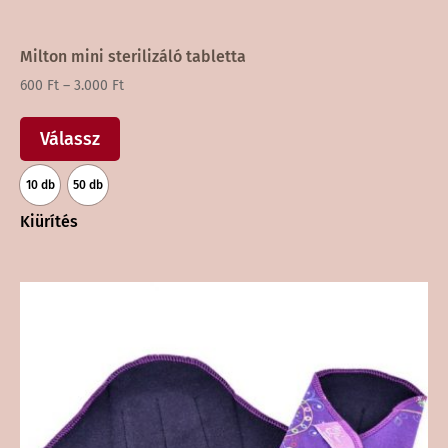
Milton mini sterilizáló tabletta
Ártartomány:
600
Ft
–
3.000
Ft
Ennek
600 Ft
a
-
Válassz
terméknek
3.000 Ft
10 db
50 db
több
variációja
Kiürítés
van.
A
változatok
a
termékoldalon
választhatók
ki