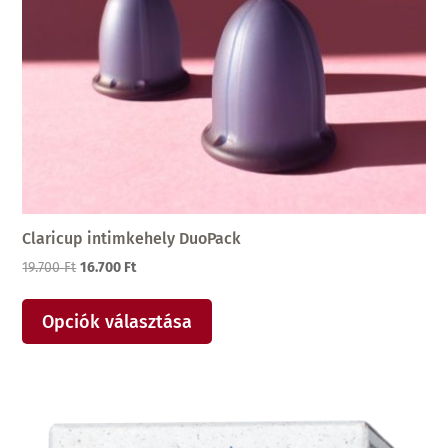
Claricup intimkehely DuoPack
Original
Current
19.700
Ft
16.700
Ft
price
price
was:
is:
Opciók választása
19.700 Ft.
16.700 Ft.