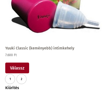
Yuuki Classic (keményebb) intimkehely
7.600
Ft
Ennek
a
Válassz
terméknek
1
2
több
variációja
Kiürítés
van.
A
változatok