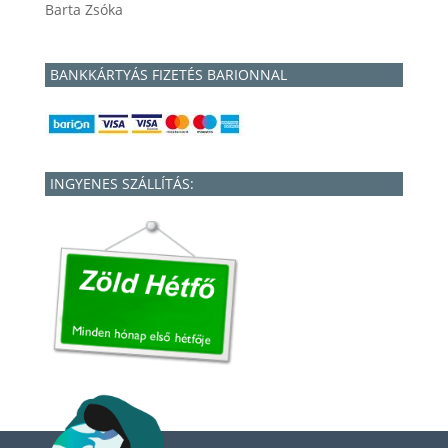
Barta Zsóka
BANKKÁRTYÁS FIZETÉS BARIONNAL
INGYENES SZÁLLÍTÁS: