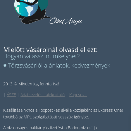
ÖkoAnyu
Mielőtt vásárolnál olvasd el ezt:
Hogyan válassz intimkelyhet?
♥ Törzsvásárlói ajánlatok, kedvezmények
2013 © Minden jog fenntartva!
|
ÁSZF
|
Adatkezelési tájékoztató
|
Kapcsolat
Kiszállításainkhoz a Foxpost (és alvállalkozójaként az Express One)
továbbá az MPL szolgáltatását vesszük igénybe.
A biztonságos bakkártyás fizetést a Barion biztosítja.