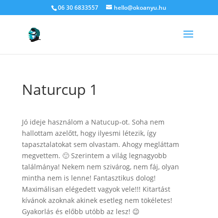
06 30 6833557
hello@okoanyu.hu
Naturcup 1
Jó ideje használom a Natucup-ot. Soha nem
hallottam azelőtt, hogy ilyesmi létezik, így
tapasztalatokat sem olvastam. Ahogy megláttam
megvettem. 🙂 Szerintem a világ legnagyobb
találmánya! Nekem nem szivárog, nem fáj, olyan
mintha nem is lenne! Fantasztikus dolog!
Maximálisan elégedett vagyok vele!!! Kitartást
kívánok azoknak akinek esetleg nem tökéletes!
Gyakorlás és előbb utóbb az lesz! 😉