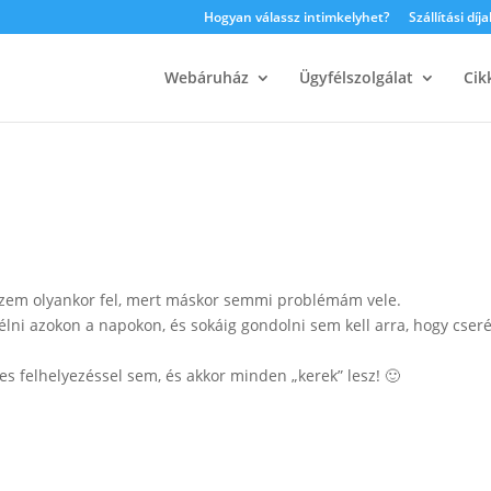
Hogyan válassz intimkelyhet?
Szállítási díja
Webáruház
Ügyfélszolgálat
Cik
eszem olyankor fel, mert máskor semmi problémám vele.
élni azokon a napokon, és sokáig gondolni sem kell arra, hogy cseré
felhelyezéssel sem, és akkor minden „kerek” lesz! 🙂