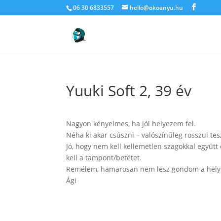
06 30 6833557
hello@okoanyu.hu
Yuuki Soft 2, 39 év
Nagyon kényelmes, ha jól helyezem fel.
Néha ki akar csúszni – valószínűleg rosszul t
Jó, hogy nem kell kellemetlen szagokkal együtt 
kell a tampont/betétet.
Remélem, hamarosan nem lesz gondom a helyes 
Ági