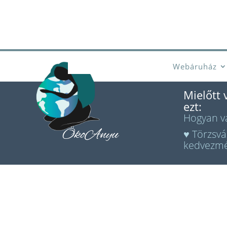
Webáruház
Mielőtt 
ezt:
Hogyan vá
ÖkoAnyu
♥ Törzsvá
kedvezm