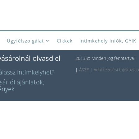
Ügyfélszolgálat
Cikkek
Intimkehely infók, GYIK
vásárolnál olvasd el
2013 © Minden jog fenntartva!
|
ÁSZF
|
Adatkezelési tájékoztat
lassz intimkelyhet?
sárlói ajánlatok,
ények