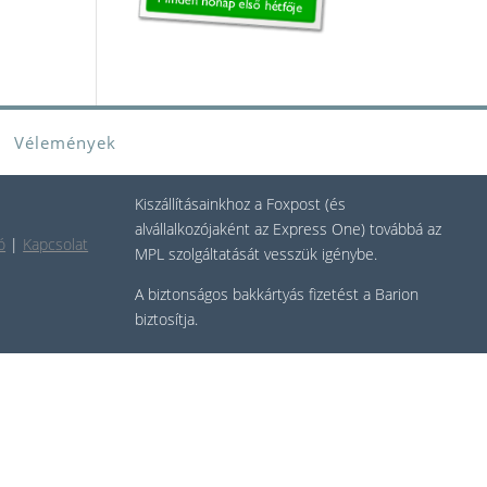
Vélemények
Kiszállításainkhoz a Foxpost (és
alvállalkozójaként az Express One) továbbá az
ó
|
Kapcsolat
MPL szolgáltatását vesszük igénybe.
A biztonságos bakkártyás fizetést a Barion
biztosítja.