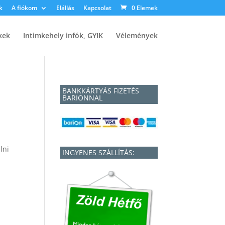
k
A fiókom
Elállás
Kapcsolat
0 Elemek
kek
Intimkehely infók, GYIK
Vélemények
BANKKÁRTYÁS FIZETÉS
BARIONNAL
lni
INGYENES SZÁLLÍTÁS: