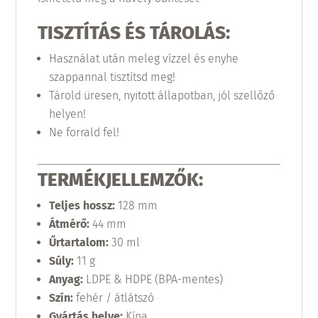
TISZTÍTÁS ÉS TÁROLÁS:
Használat után meleg vízzel és enyhe
szappannal tisztítsd meg!
Tárold üresen, nyitott állapotban, jól szellőző
helyen!
Ne forrald fel!
TERMÉKJELLEMZŐK:
Teljes hossz:
128 mm
Átmérő:
44 mm
Űrtartalom:
30 ml
Súly:
11 g
Anyag:
LDPE & HDPE (BPA-mentes)
Szín:
fehér / átlátszó
Gyártás helye:
Kína