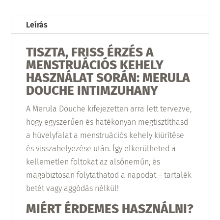
Leírás
TISZTA, FRISS ÉRZÉS A
MENSTRUÁCIÓS KEHELY
HASZNÁLAT SORÁN: MERULA
DOUCHE INTIMZUHANY
A Merula Douche kifejezetten arra lett tervezve,
hogy egyszerűen és hatékonyan megtisztíthasd
a hüvelyfalat a menstruációs kehely kiürítése
és visszahelyezése után. Így elkerülheted a
kellemetlen foltokat az alsóneműn, és
magabiztosan folytathatod a napodat – tartalék
betét vagy aggódás nélkül!
MIÉRT ÉRDEMES HASZNÁLNI?