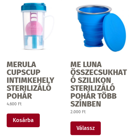
MERULA
ME LUNA
CUPSCUP
ÖSSZECSUKHAT
INTIMKEHELY
Ó SZILIKON
STERILIZÁLÓ
STERILIZÁLÓ
POHÁR
POHÁR TÖBB
SZÍNBEN
4.600
Ft
2.000
Ft
Ennek
Kosárba
a
Válassz
terméknek