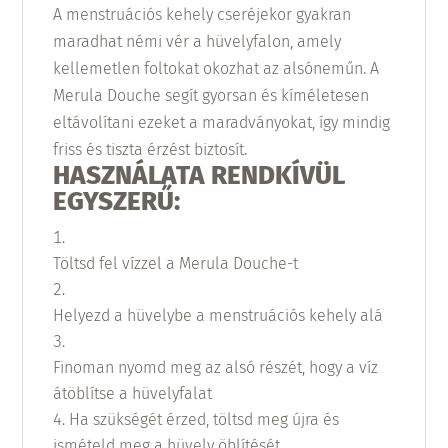
A menstruációs kehely cseréjekor gyakran
maradhat némi vér a hüvelyfalon, amely
kellemetlen foltokat okozhat az alsóneműn. A
Merula Douche segít gyorsan és kíméletesen
eltávolítani ezeket a maradványokat, így mindig
friss és tiszta érzést biztosít.
HASZNÁLATA RENDKÍVÜL
EGYSZERŰ:
Töltsd fel vízzel a Merula Douche-t
Helyezd a hüvelybe a menstruációs kehely alá
Finoman nyomd meg az alsó részét, hogy a víz
átöblítse a hüvelyfalat
Ha szükségét érzed, töltsd meg újra és
ismételd meg a hüvely öblítését