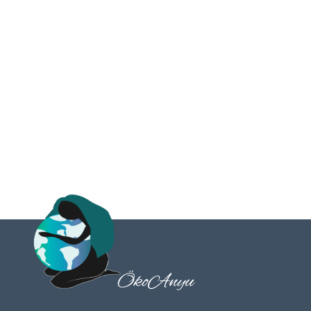
leggyakoribb kérdések a sterilizálási mód kapcsán
merülnek fel. Mi a legjobb sterilizálási mód?
Minden gyártó ajánl olyan sterilizálási módot,
amely biztosítja, hogy a kehely a rendszeres
sterilizálás mellett is évekig...
ÖkoAnyu