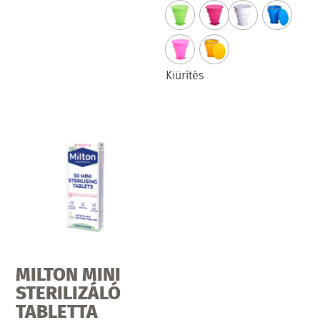
több
variációja
van.
A
Kiürítés
változatok
a
termékoldalon
választhatók
ki
MILTON MINI
STERILIZÁLÓ
TABLETTA