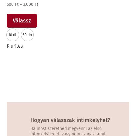
Ártartomány:
600
Ft
–
3.000
Ft
Ennek
600 Ft
a
-
Válassz
terméknek
3.000 Ft
10 db
50 db
több
variációja
Kiürítés
van.
A
változatok
a
termékoldalon
választhatók
ki
Hogyan válasszak intimkelyhet?
Ha most szeretnéd megvenni az első
intimkelyhedet, vagy nem az igazi amit