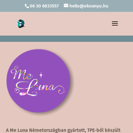
06 30 6833557
hello@okoanyu.hu
A Me Luna Németországban gyártott, TPE-ből készült