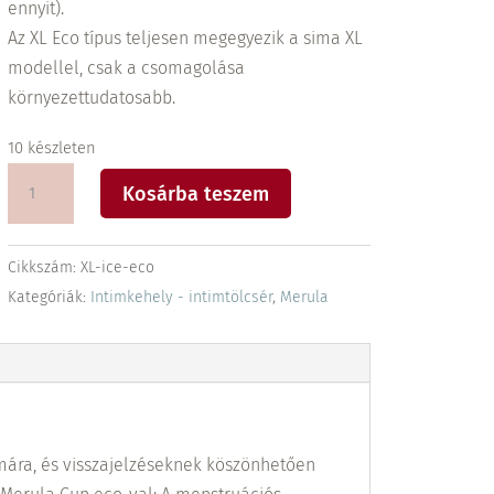
ennyit).
Az XL Eco típus teljesen megegyezik a sima XL
modellel, csak a csomagolása
környezettudatosabb.
10 készleten
Merula
Kosárba teszem
XL
Eco
intimkehely
Cikkszám:
XL-ice-eco
mennyiség
Kategóriák:
Intimkehely - intimtölcsér
,
Merula
mára, és visszajelzéseknek köszönhetően