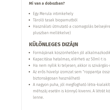
Mi van a dobozban?
Egy Merula intimkehely
Tároló tasak biopamutból
Használati útmutató a csomagolás belsejére
pluszban mellékelve)
KÜLÖNLEGES DIZÁJN
Formájának köszönhetően jól alkalmazkodi
Kapacitása hatalmas, elérheti az 50ml-t is
Ha nem nyílik ki teljesen, akkor is szivárg
Az erős hüvelyi izomzat sem "roppantja össze
biztonságosan használható
A nagyon puha, jól megfogható létra-kialak
méhszáj esetén is könnyű kivenni. A létrát k
lenne.