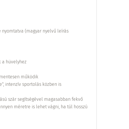
 nyomtatva (magyar nyelvű leírás
k a hüvelyhez
ás-mentesen működik
", intenzív sportolás közben is
ítású szár segítségével magasabban fekvő
önnyen méretre is lehet vágni, ha túl hosszú