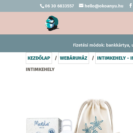
06 30 6833557
hello@okoanyu.hu
Fizetési módok: bankkártya, 
KEZDŐLAP
/
WEBÁRUHÁZ
/
INTIMKEHELY - 
INTIMKEHELY