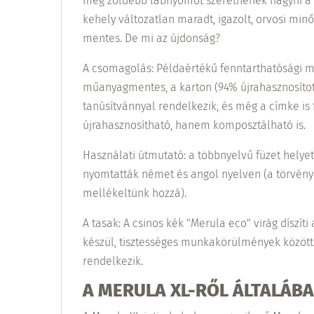
még zöldebb lábnyomot szeretnének hagyni a 
kehely változatlan maradt, igazolt, orvosi minő
mentes. De mi az újdonság?
A csomagolás: Példaértékű fenntarthatósági m
műanyagmentes, a karton (94% újrahasznosítot
tanúsítvánnyal rendelkezik, és még a címke is 
újrahasznosítható, hanem komposztálható is.
Használati útmutató: a többnyelvű füzet helyet
nyomtatták német és angol nyelven (a törvényi
mellékeltünk hozzá).
A tasak: A csinos kék "Merula eco" virág díszít
készül, tisztességes munkakörülmények között
rendelkezik.
A MERULA XL-RŐL ÁLTALÁBA