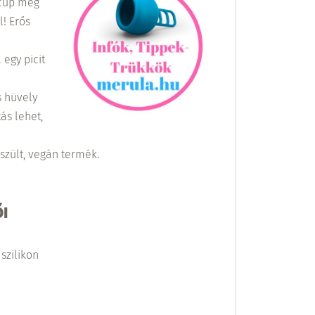
 cup még
! Erős
egy picit
s hüvely
ás lehet,
szült, vegán termék.
I
szilikon