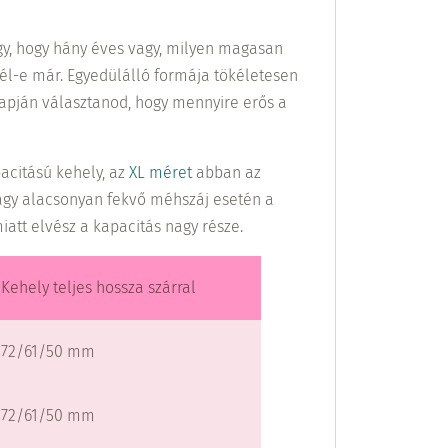
gy, hogy hány éves vagy, milyen magasan
tél-e már. Egyedülálló formája tökéletesen
lapján választanod, hogy mennyire erős a
pacitású kehely, az
XL méret
abban az
vagy alacsonyan fekvő méhszáj esetén a
att elvész a kapacitás nagy része.
Kehely teljes hossza szárral
72/61/50 mm
72/61/50 mm