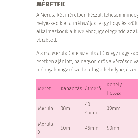
MÉRETEK
A Merula két méretben készül, teljesen minde
helyezkedik el a méhszájad, vagy hogy és szül
alkalmazkodik a hüvelyhez, így elegendő az a
vérzésed.
A sima Merula (one size fits all) is egy nagy ka
esetben ajánlott, ha nagyon erős a vérzésed 
méhnyak nagy része belelóg a kehelybe, és emi
Kehely
Méret
Kapacitás
Átmérő
hossza
40-
Merula
38ml
39mm
46mm
Merula
50ml
46mm
50mm
XL