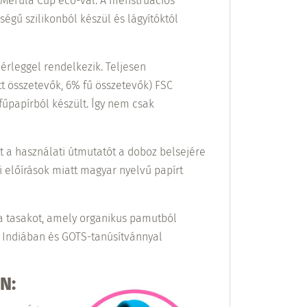
Merula Cup eco-val: A menstruációs
ségű szilikonból készül és lágyítóktól
érleggel rendelkezik. Teljesen
t összetevők, 6% fű összetevők) FSC
fűpapírból készült. Így nem csak
t a használati útmutatót a doboz belsejére
 előírások miatt magyar nyelvű papírt
i a tasakot, amely organikus pamutból
 Indiában és GOTS-tanúsítvánnyal
N: