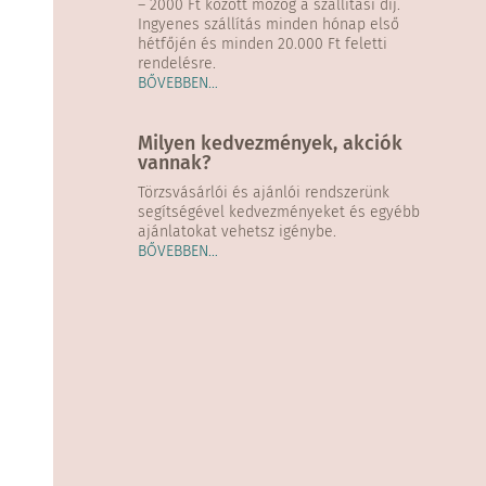
– 2000 Ft között mozog a szállítási díj.
Ingyenes szállítás minden hónap első
hétfőjén és minden 20.000 Ft feletti
rendelésre.
BŐVEBBEN…
Milyen kedvezmények, akciók
vannak?
Törzsvásárlói és ajánlói rendszerünk
segítségével kedvezményeket és egyébb
ajánlatokat vehetsz igénybe.
BŐVEBBEN…