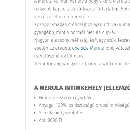
A Merula XL intimkehely a nagy sikerű Merula
nagyobb kapacitású változata, űrtartalma 50ml
vérzés esetén életmentő. ?
Közepes-magas méhszájhoz ajánlott, vákuuma 
gyengébb, mint a normál Merula cup-é.
Nagyon alacsony méhszáj, és/vagy szűk, fesze
esetén az eredeti,
one size Merula
jobb választ
ez valószínűleg túl nagy.
Németországban gyártott, orvosi szilikonból ké
A MERULA INTIMKEHELY JELLEMZŐ
Németországban gyártják
Anyaga: 100%-os tisztaságú orvosi minőségű 
Színek: pink, színtelen
Ára: 9090 Ft