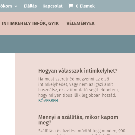
fiókom
Elállás
Kapcsolat
0 Elemek
INTIMKEHELY INFÓK, GYIK
VÉLEMÉNYEK
Hogyan válasszak intimkelyhet?
Ha most szeretnéd megvenni az első
intimkelyhedet, vagy nem az igazi amit
használsz, ez az útmutató segít eldönteni,
hogy milyen típus illik legjobban hozzád.
BŐVEBBEN…
Mennyi a szállítás, mikor kapom
meg?
Szállítási és fizetési módtól függ minden, 900