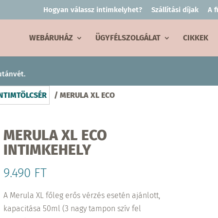
Hogyan válassz intimkelyhet?
Szállítási díjak
A 
WEBÁRUHÁZ
ÜGYFÉLSZOLGÁLAT
CIKKEK
utánvét.
INTIMTÖLCSÉR
/ MERULA XL ECO
MERULA XL ECO
INTIMKEHELY
9.490
FT
A Merula XL főleg erős vérzés esetén ajánlott,
kapacitása 50ml (3 nagy tampon szív fel