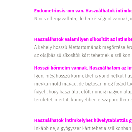
Endometriosis-om van. Használhatok intimk
Nincs ellenjavallata, de ha kétségeid vannak, 
Használhatok valamilyen síkosítót az intimk
A kehely hosszú élettartamának megőrzése érde
az olajbázisú síkosítók kárt tehetnek a sziliko
Hosszú körmeim vannak. Használhatom az in
Igen, még hosszú körmökkel is gond nélkül has
megkarmold magad, de biztosan meg fogod tudn
figyelj, hogy használat előtt mindig nagyon a
területet, mert itt könnyebben elszaporodhatn
Használhatok intimkelyhet hüvelytablettás g
Inkább ne, a gyógyszer kárt tehet a szilikonban 