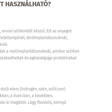
T HASZNÁLHATÓ?
orvosi szilikonból készül. Ezt az anyagot
ívbillentyűnél, térdimplantátumoknál,
knál.
ltak a mellimplantátumoknál, amikor szilikon
 kiszakadhattak és egészségügyi problémákat
duló elem (hidrogén, szén, szilícium)
okban, a kvarcban, a kövekben.
öki ki magából. Lágy, flexibilis, könnyű