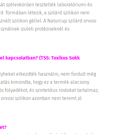
át széleskörűen tesztelték laboratóriumi és
rd formában létezik, a szilárd szilikon nem
lt szilikon géllel. A Naturcup szilárd orvosi
asználnak izületi protéziseknél és
S-el kapcsolatban? (TSS: Toxikus Sokk
elyheket elkezdték használni, nem fordult még
tatás kimondta, hogy ez a termék alacsony
 folyadékot, és szintetikus rostokat tartalmaz,
orvosi szilikon azonban nem teremt jó
et?