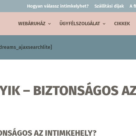
Hogyan válassz intimkelyhet?
Szállítási díjak
A 
WEBÁRUHÁZ
ÜGYFÉLSZOLGÁLAT
CIKKEK
dreams_ajaxsearchlite]
YIK – BIZTONSÁGOS A
ONSÁGOS AZ INTIMKEHELY?