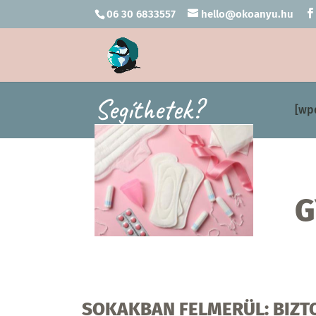
06 30 6833557
hello@okoanyu.hu
Segíthetek?
[wp
G
SOKAKBAN FELMERÜL: BIZT