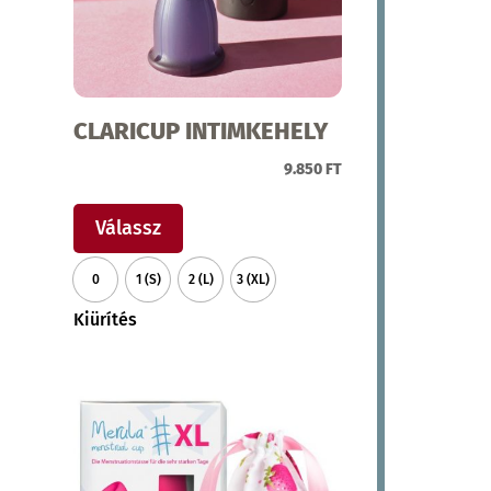
CLARICUP INTIMKEHELY
9.850
FT
Ennek
a
Válassz
terméknek
0
1 (S)
2 (L)
3 (XL)
több
variációja
Kiürítés
van.
A
változatok
a
termékoldalon
választhatók