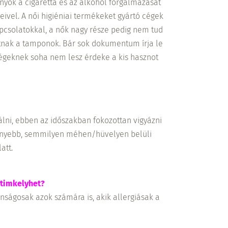
nyok a cigaretta és az alkohol forgalmazását
eivel. A női higiéniai termékeket gyártó cégek
kapcsolatokkal, a nők nagy része pedig nem tud
tnak a tamponok. Bár sok dokumentum írja le
cégeknek soha nem lesz érdeke a kis hasznot
lni, ebben az időszakban fokozottan vigyázni
ékenyebb, semmilyen méhen/hüvelyen belüli
att.
ntimkelyhet?
tonságosak azok számára is, akik allergiásak a