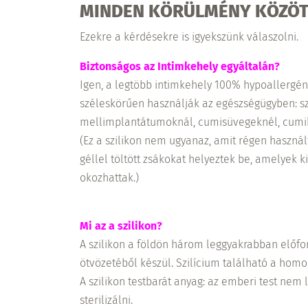
MINDEN KÖRÜLMÉNY KÖZÖT
Ezekre a kérdésekre is igyekszünk válaszolni.
Biztonságos az Intimkehely egyáltalán?
Igen, a legtöbb intimkehely 100% hypoallergén, 
széleskörűen használják az egészségügyben: sz
mellimplantátumoknál, cumisüvegeknél, cumi
(Ez a szilikon nem ugyanaz, amit régen haszná
géllel töltött zsákokat helyeztek be, amelyek
okozhattak.)
Mi az a szilikon?
A szilikon a földön három leggyakrabban előfor
ötvözetéből készül. Szilícium található a hom
A szilikon testbarát anyag: az emberi test nem l
sterilizálni.