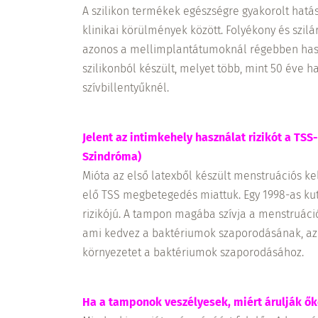
A szilikon termékek egészségre gyakorolt hatás
klinikai körülmények között. Folyékony és szilá
azonos a mellimplantátumoknál régebben haszná
szilikonból készült, melyet több, mint 50 éve h
szívbillentyűknél.
Jelent az intimkehely használat rizikót a TS
Szindróma)
Mióta az első latexből készült menstruációs k
elő TSS megbetegedés miattuk. Egy 1998-as ku
rizikójú. A tampon magába szívja a menstruációs
ami kedvez a baktériumok szaporodásának, az 
környezetet a baktériumok szaporodásához.
Ha a tamponok veszélyesek, miért árulják ők