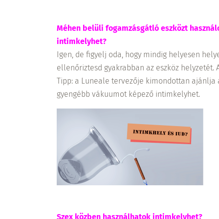
Méhen belüli fogamzásgátló eszközt használo
intimkelyhet?
Igen, de figyelj oda, hogy mindig helyesen hely
ellenőriztesd gyakrabban az eszköz helyzetét. A
Tipp: a Luneale tervezője kimondottan ajánlja az
gyengébb vákuumot képező intimkelyhet.
Szex közben használhatok intimkelyhet?