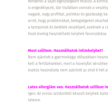
Mindenki a saját egészségéért felelős. A kormá
is engedélyezik, bár tisztában vannak a veszély
nagyok, nagy profittal, politikai és gazdasági 
arról, hogy problémákat, betegségeket okozha
a tamponok és betétek veszélyeit, ezeknek a 
hozó évekig használható kelyhek favorizálása.
Most szültem. Használhatok intimkelyhet?
Nem ajánlott a gyermekágyi időszakban haszná
kell a fertőzésekkel, mert a hüvelyfal sérül
eszköz használata nem ajánlott az első 6 hét al
Latex allergiám van. Használhatok szilikon i
Igen. Az orvosi szilikonból készült kelyhek biz
latexre.