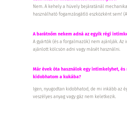
Nem. A kehely a hüvely bejáratánál mechanika
használható fogamzásgátló eszközként sem! (A 
A barátnőm nekem adná az egyik régi intimke
A gyártók (és a forgalmazók) nem ajánlják. Az 
ajánlott kölcsön adni vagy másét használni.
Már évek óta használok egy intimkelyhet, és 
kidobhatom a kukába?
Igen, nyugodtan kidobhatod, de mi inkább az é
veszélyes anyag vagy gáz nem keletkezik.