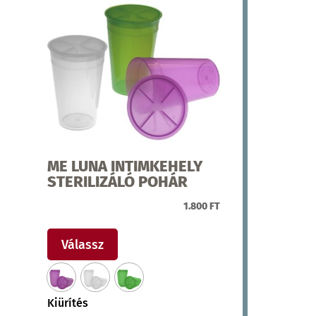
termékoldalon
választhatók
ki
ME LUNA INTIMKEHELY
STERILIZÁLÓ POHÁR
1.800
FT
Ennek
a
Válassz
terméknek
több
variációja
Kiürítés
van.