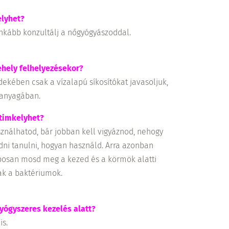
elyhet?
inkább konzultálj a nőgyógyászoddal.
ehely felhelyezésekor?
kében csak a vízalapú síkosítókat javasoljuk,
n anyagában.
timkelyhet?
ználhatod, bár jobban kell vigyáznod, nehogy
i tanulni, hogyan használd. Arra azonban
laposan mosd meg a kezed és a körmök alatti
ak a baktériumok.
yógyszeres kezelés alatt?
is.