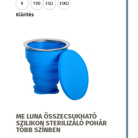
0
1 (S)
2 (L)
3 (XL)
több
variációja
Kiürítés
van.
A
változatok
a
termékoldalon
választhatók
ki
ME LUNA ÖSSZECSUKHATÓ
SZILIKON STERILIZÁLÓ POHÁR
TÖBB SZÍNBEN