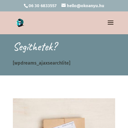
06 30 6833557
hello@okoanyu.hu
Segíthetek?
[wpdreams_ajaxsearchlite]