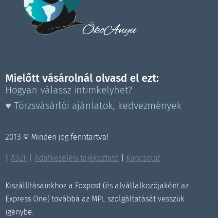
ÖkoAnyu
Mielőtt vásárolnál olvasd el ezt:
Hogyan válassz intimkelyhet?
♥ Törzsvásárlói ajánlatok, kedvezmények
2013 © Minden jog fenntartva!
|
ÁSZF
|
Adatkezelési tájékoztató
|
Kapcsolat
Kiszállításainkhoz a Foxpost (és alvállalkozójaként az
Express One) továbbá az MPL szolgáltatását vesszük
igénybe.