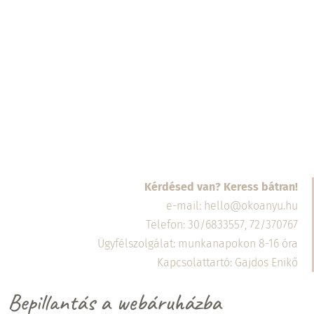
kapcsán merülnek fel. Mi a legjobb
sterilizálási mód? Minden gyártó ajánl
olyan sterilizálási módot, amely biztosítja,
hogy a kehely a rendszeres sterilizálás
mellett is évekig...
Kérdésed van? Keress bátran!
e-mail: hello@okoanyu.hu
Telefon: 30/6833557, 72/370767
Ügyfélszolgálat: munkanapokon 8-16 óra
Kapcsolattartó: Gajdos Enikő
Bepillantás a webáruházba