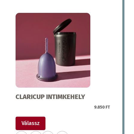
van.
A
változatok
a
termékoldalon
választhatók
ki
CLARICUP INTIMKEHELY
9.850
FT
Ennek
a
Válassz
terméknek