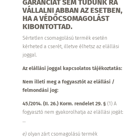
GARANCIÁT SEM TUDUNK RÁ
VÁLLALNI ABBAN AZ ESETBEN,
HA A VÉDŐCSOMAGOLÁST
KIBONTOTTAD.
Sértetlen csomagolású termék esetén
kérheted a cserét, illetve élhetsz az elállási
joggal.
Az elállási joggal kapcsolatos tájékoztatás:
Nem illeti meg a fogyasztót az elállási /
felmondási jog:
45/2014. (II. 26.) Korm. rendelet 29. §
(1) A
fogyasztó nem gyakorolhatja az elállási jogát:
…
e)
olyan zárt csomagolású termék