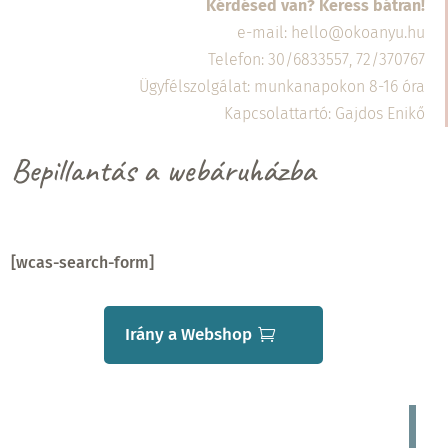
Kérdésed van? Keress bátran!
e-mail: hello@okoanyu.hu
Telefon: 30/6833557, 72/370767
Ügyfélszolgálat: munkanapokon 8-16 óra
Kapcsolattartó: Gajdos Enikő
Bepillantás a webáruházba
[wcas-search-form]
Irány a Webshop