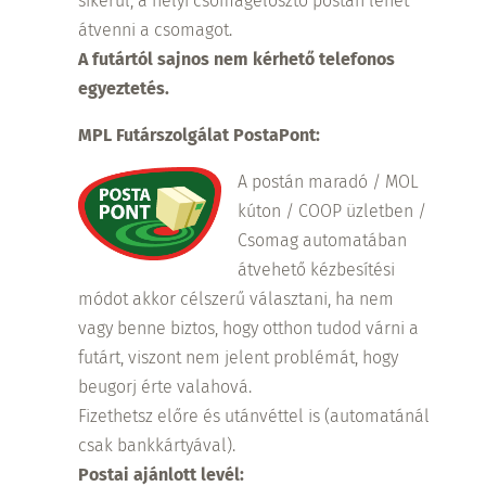
sikerül, a helyi csomagelosztó postán lehet
átvenni a csomagot.
A futártól sajnos nem kérhető telefonos
egyeztetés.
MPL Futárszolgálat PostaPont:
A postán maradó / MOL
kúton / COOP üzletben /
Csomag automatában
átvehető kézbesítési
módot akkor célszerű választani, ha nem
vagy benne biztos, hogy otthon tudod várni a
futárt, viszont nem jelent problémát, hogy
beugorj érte valahová.
Fizethetsz előre és utánvéttel is (automatánál
csak bankkártyával).
Postai ajánlott levél: