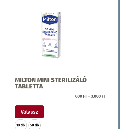
MILTON MINI STERILIZÁLÓ
TABLETTA
ÁRTARTOMÁ
600
FT
–
3.000
FT
Ennek
600 FT
a
-
Válassz
terméknek
3.000 FT
10 db
50 db
több