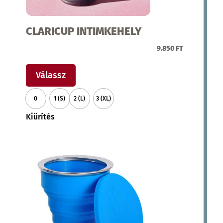
CLARICUP INTIMKEHELY
9.850
FT
Ennek
a
Válassz
terméknek
0
1 (S)
2 (L)
3 (XL)
több
variációja
Kiürítés
van.
A
változatok
a
termékoldalon
választhatók
ki