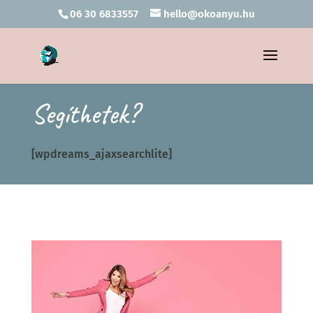
06 30 6833557
hello@okoanyu.hu
Segíthetek?
[wpdreams_ajaxsearchlite]