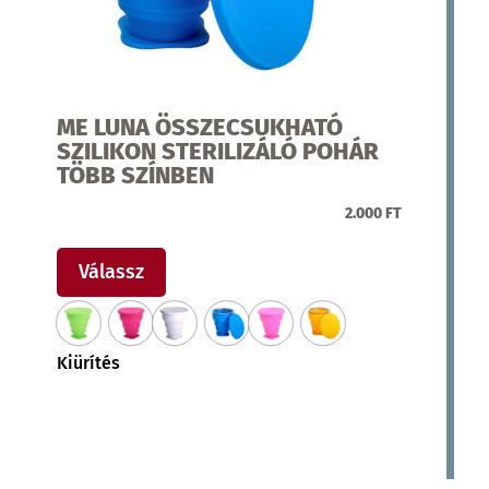
ME LUNA ÖSSZECSUKHATÓ
SZILIKON STERILIZÁLÓ POHÁR
TÖBB SZÍNBEN
2.000
FT
Ennek
a
Válassz
terméknek
több
variációja
Kiürítés
van.
A
változatok
a