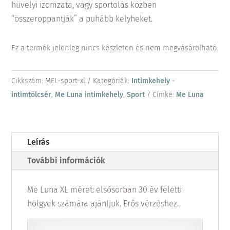
hüvelyi izomzata, vagy sportolás közben
“összeroppantják” a puhább kelyheket.
Ez a termék jelenleg nincs készleten és nem megvásárolható.
Cikkszám:
MEL-sport-xl
Kategóriák:
Intimkehely -
intimtölcsér
,
Me Luna intimkehely
,
Sport
Címke:
Me Luna
Leírás
További információk
Me Luna XL méret: elsősorban 30 év feletti
hölgyek számára ajánljuk. Erős vérzéshez.