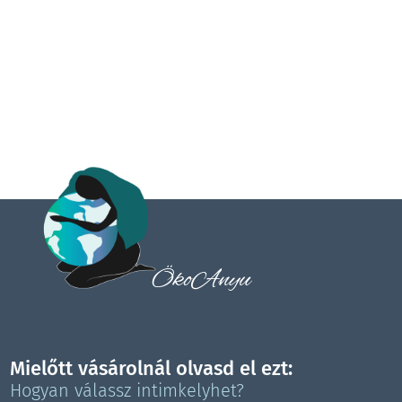
sterilizálás mellett is évekig...
ÖkoAnyu
Mielőtt vásárolnál olvasd el ezt:
Hogyan válassz intimkelyhet?