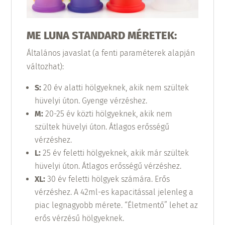
ME LUNA STANDARD MÉRETEK:
Általános javaslat (a fenti paraméterek alapján
változhat):
S:
20 év alatti hölgyeknek, akik nem szültek
hüvelyi úton. Gyenge vérzéshez.
M
:
20-25 év közti hölgyeknek, akik nem
szültek hüvelyi úton. Átlagos erősségű
vérzéshez.
L:
25 év feletti hölgyeknek, akik már szültek
hüvelyi úton. Átlagos erősségű vérzéshez.
XL:
30 év feletti hölgyek számára. Erős
vérzéshez. A 42ml-es kapacitással jelenleg a
piac legnagyobb mérete. “Életmentő” lehet az
erős vérzésű hölgyeknek.