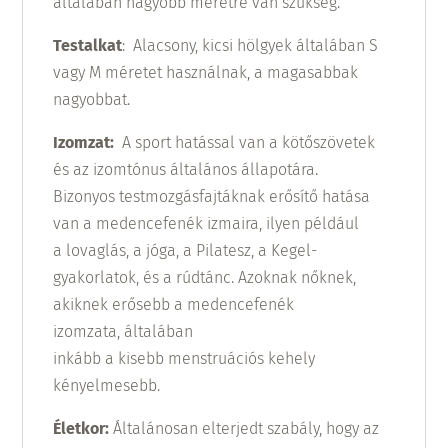
általában nagyobb méretre van szükség.
Testalkat
: Alacsony, kicsi hölgyek általában S
vagy M méretet használnak, a magasabbak
nagyobbat.
Izomzat:
A sport hatással van a kötőszövetek
és az izomtónus általános állapotára.
Bizonyos
testmozgásfajtáknak
erősítő hatása
van
a medencefenék
izmaira
,
ilyen például
a
lovaglás,
a
jóga
, a
Pilatesz
,
a Kegel-
gyakorlatok
,
és a
rúdtánc
.
Azoknak nőknek,
akiknek
erősebb a
medencefenék
izomzata,
általában
inkább
a
kisebb
menstruációs
kehely
kényelmesebb
.
Életkor:
Általánosan elterjedt szabály
, hogy
az