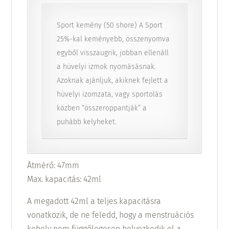
Sport kemény (50 shore) A Sport
25%-kal keményebb, összenyomva
egyből visszaugrik, jobban ellenáll
a hüvelyi izmok nyomásásnak.
Azoknak ajánljuk, akiknek fejlett a
hüvelyi izomzata, vagy sportolás
közben “összeroppantják” a
puhább kelyheket.
Átmérő: 47mm
Max. kapacitás: 42ml
A megadott 42ml a teljes kapacitásra
vonatkozik, de ne feledd, hogy a menstruációs
kehely nem függőlegesen helyezkedik el a