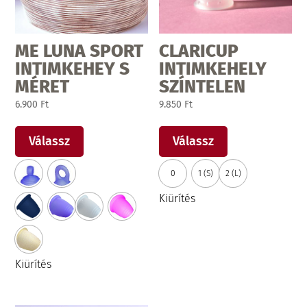
ME LUNA SPORT
CLARICUP
INTIMKEHEY S
INTIMKEHELY
MÉRET
SZÍNTELEN
6.900
Ft
9.850
Ft
Ennek
Ennek
a
a
Válassz
Válassz
terméknek
terméknek
0
1 (S)
2 (L)
több
több
variációja
variációja
Kiürítés
van.
van.
A
A
változatok
változatok
Kiürítés
a
a
termékoldalon
termékoldalon
választhatók
választhatók