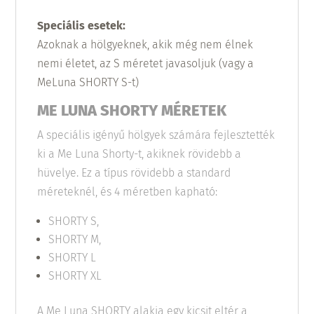
Speciális esetek:
Azoknak a hölgyeknek, akik még nem élnek
nemi életet, az S méretet javasoljuk (vagy a
MeLuna SHORTY S-t)
ME LUNA SHORTY MÉRETEK
A speciális igényű hölgyek számára fejlesztették
ki a Me Luna Shorty-t, akiknek rövidebb a
hüvelye. Ez a típus rövidebb a standard
méreteknél, és 4 méretben kapható:
SHORTY S,
SHORTY M,
SHORTY L
SHORTY XL
A Me Luna SHORTY alakja egy kicsit eltér a