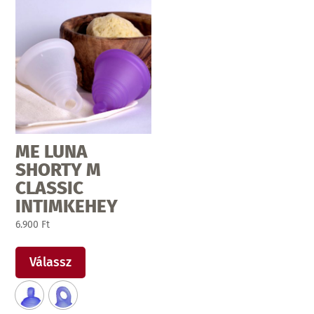
ki
ki
ME LUNA
SHORTY M
CLASSIC
INTIMKEHEY
6.900
Ft
Ennek
a
Válassz
terméknek
több