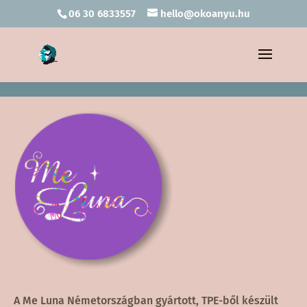
06 30 6833557
hello@okoanyu.hu
A Me Luna Németországban gyártott, TPE-ből készült