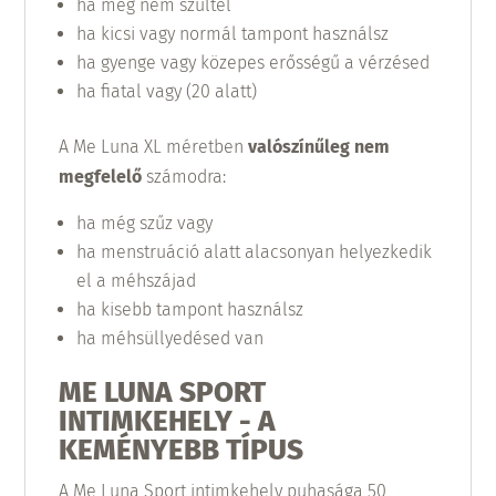
ha még nem szültél
ha kicsi vagy normál tampont használsz
ha gyenge vagy közepes erősségű a vérzésed
ha fiatal vagy (20 alatt)
A Me Luna XL méretben
valószínűleg nem
megfelelő
számodra:
ha még szűz vagy
ha menstruáció alatt alacsonyan helyezkedik
el a méhszájad
ha kisebb tampont használsz
ha méhsüllyedésed van
ME LUNA SPORT
INTIMKEHELY - A
KEMÉNYEBB TÍPUS
A Me Luna Sport intimkehely puhasága 50