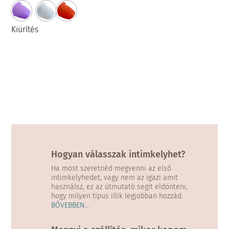
variációja
van.
A
Kiürítés
változatok
a
termékoldalon
választhatók
ki
Hogyan válasszak intimkelyhet?
Ha most szeretnéd megvenni az első
intimkelyhedet, vagy nem az igazi amit
használsz, ez az útmutató segít eldönteni,
hogy milyen típus illik legjobban hozzád.
BŐVEBBEN…