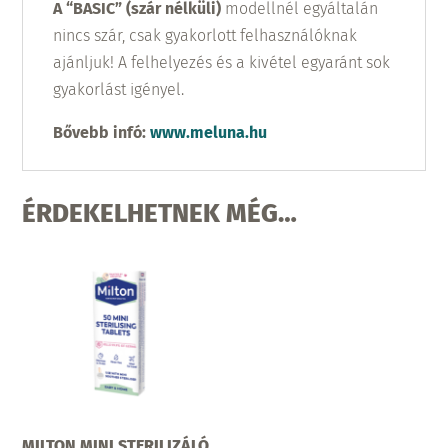
A “BASIC” (szár nélküli)
modellnél egyáltalán
nincs szár, csak gyakorlott felhasználóknak
ajánljuk! A felhelyezés és a kivétel egyaránt sok
gyakorlást igényel.
Bővebb infó:
www.meluna.hu
ÉRDEKELHETNEK MÉG…
MILTON MINI STERILIZÁLÓ