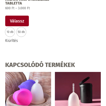
TABLETTA
Ártartomány:
600
Ft
–
3.000
Ft
Ennek
600 Ft
a
-
Válassz
terméknek
3.000 Ft
10 db
50 db
több
variációja
Kiürítés
van.
A
változatok
a
KAPCSOLÓDÓ TERMÉKEK
termékoldalon
választhatók
ki