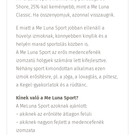
Shore, 25%-kal keményebb, mint a Me Luna
Classic. Ha összenyomjuk, azonnal visszaugrik.
E miatt a Me Luna Sport jobban ellenáll a
hüvelyi izmoknak, könnyebben kinyílik és a
helyén marad sportolás közben is.
A Me Luna Sport az erős medencefenék
izomzatú hölgyek számára lett kifejlesztve.
Néhány sport kimondottan alkalmas ezen
izmok erősítésre, pl. a jóga, a lovaglás, a piltesz,
a Kegel-gyakorlatok és a rúdtánc.
Kinek való a Me Luna Sport?
A MeLuna Sport azoknak ajánlott:
– akiknek az erőnléte átlagon felüli
– akiknek nagyon fejlett a medencefenék
izomzata