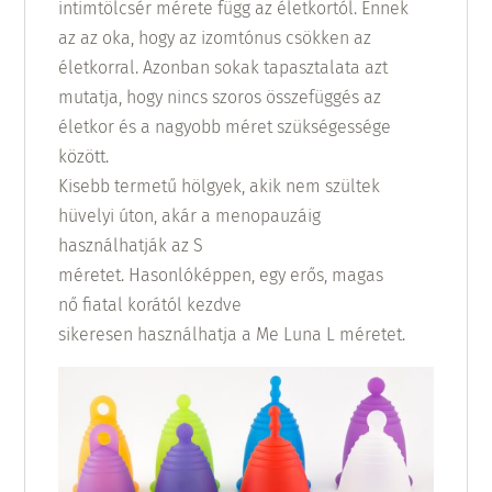
intimtölcsér mérete f
ügg
az életkortól
. Ennek
az
az oka
, hogy
az izomtónus
csökken az
életkorral
.
Azonban sokak tapasztalata azt
mutatja
, hogy nincs
szoros
összefüggés
az
életkor és
a
nagyobb
méret szükségessége
között
.
Kisebb termetű hölgyek
, akik nem szültek
hüvelyi úton, akár a menopauzáig
használhatják az S
méretet.
Hasonlóképpen
,
egy erős, magas
nő
fiatal korától kezdve
sikeresen
használhatja
a
Me Luna
L
mérete
t.